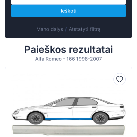
Suomen
Ieškoti
Magyar
Hrvatski
Mano dalys
/
Atstatyti filtrą
Português
Slovenian
Paieškos rezultatai
Latvian
Alfa Romeo - 166 1998-2007
Slovenčina