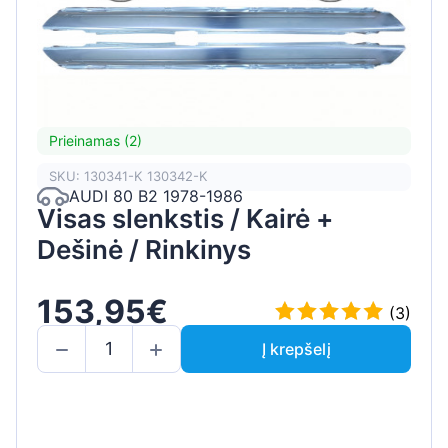
Prieinamas (2)
SKU: 130341-K 130342-K
AUDI 80 B2 1978-1986
Visas slenkstis / Kairė +
Dešinė / Rinkinys
153,95€
(3)
Į krepšelį