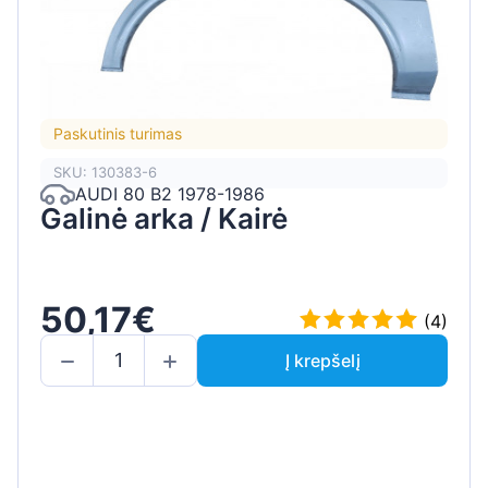
Paskutinis turimas
SKU: 130383-6
AUDI 80 B2 1978-1986
Galinė arka / Kairė
50,17€
(4)
Į krepšelį