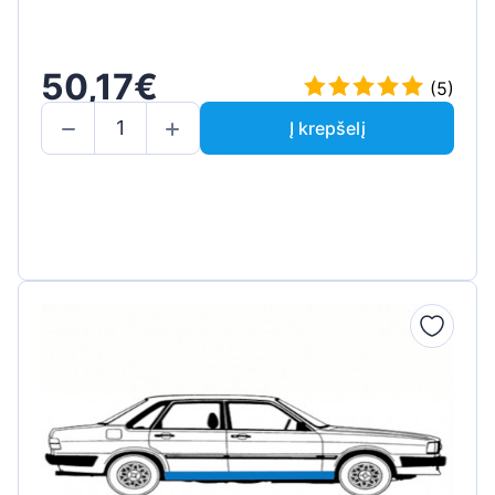
50,17€
(5)
Į krepšelį