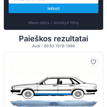
Suomen
Ieškoti
Magyar
Hrvatski
Mano dalys
/
Atstatyti filtrą
Português
Slovenian
Paieškos rezultatai
Latvian
Audi - 80 B2 1978-1986
Slovenčina