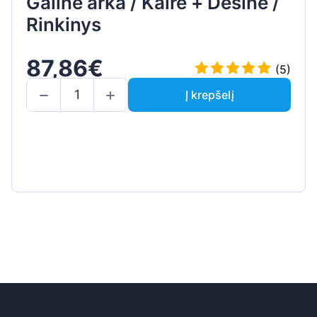
Galinė arka / Kairė + Dešinė /
Rinkinys
87,86€
(5)
Į krepšelį