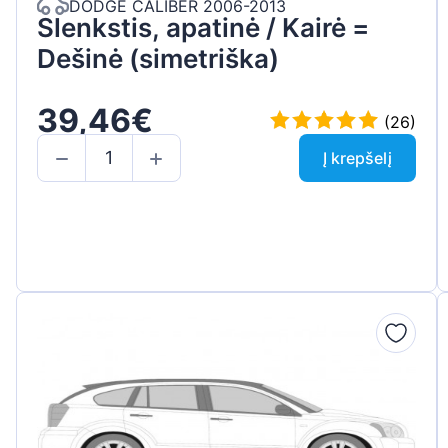
DODGE CALIBER 2006-2013
Slenkstis, apatinė / Kairė =
Dešinė (simetriška)
39,46€
(26)
Į krepšelį