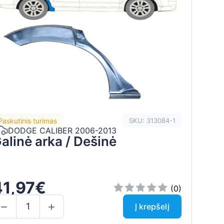
Paskutinis turimas
SKU: 313084-1
DODGE CALIBER 2006-2013
alinė arka / Dešinė
41,97€
(0)
Į krepšelį