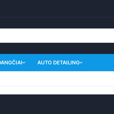
DANGČIAI
AUTO DETAILING
Krepšelis y
Cheminiai produktai
Poliravimo sistema
Priedai