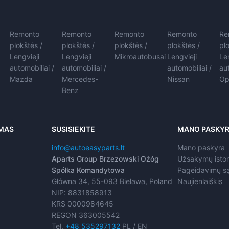
Remonto
Remonto
Remonto
Remonto
Re
plokštės /
plokštės /
plokštės /
plokštės /
pl
Lengvieji
Lengvieji
Mikroautobusai
Lengvieji
Le
automobiliai /
automobiliai /
automobiliai /
au
Mazda
Mercedes-
Nissan
Op
Benz
IMAS
SUSISIEKITE
MANO PASKY
info@autoeasyparts.lt
Mano paskyra
Aparts Group Brzezowski Ożóg
Užsakymų istor
Spółka Komandytowa
Pageidavimų s
Główna 34, 55-093 Bielawa, Poland
Naujienlaiškis
NIP: 8831858913
KRS 0000984645
REGON 363005542
Tel.
+48 535297132
PL / EN