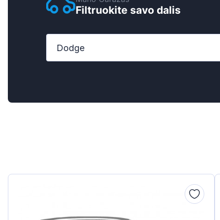
Filtruokite savo dalis
Ford
Honda
Dodge
Hyundai
Iveco
Jeep
Kia
MAN
Mazda
Mercedes-Ben
Nissan
Opel Vauxhall