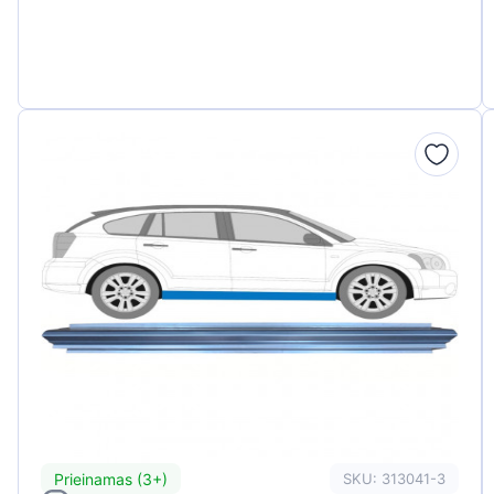
Prieinamas (3+)
SKU: 313041-3