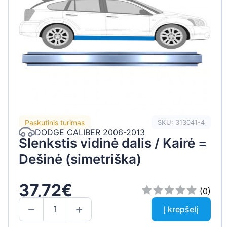
Peugeot
Renault
Seat
Skoda
Suzuki
Tesla
Paskutinis turimas
SKU: 313041-4
DODGE CALIBER 2006-2013
Toyota
Slenkstis vidinė dalis / Kairė =
Volkswagen
Dešinė (simetriška)
37,72€
(0)
Į krepšelį