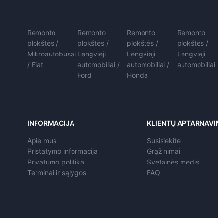
Remonto
Remonto
Remonto
Remonto
plokštės /
plokštės /
plokštės /
plokštės /
Mikroautobusai
Lengvieji
Lengvieji
Lengvieji
/ Fiat
automobiliai /
automobiliai /
automobiliai
Ford
Honda
INFORMACIJA
KLIENTŲ APTARNAV
Apie mus
Susisiekite
Pristatymo informacija
Grąžinimai
Privatumo politika
Svetainės medis
Terminai ir sąlygos
FAQ