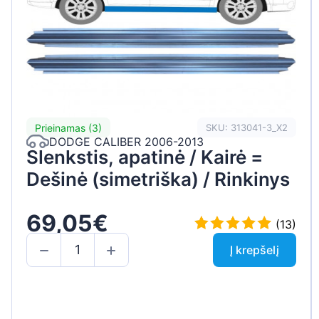
Prieinamas (3)
SKU: 313041-3_X2
DODGE CALIBER 2006-2013
Slenkstis, apatinė / Kairė =
Dešinė (simetriška) / Rinkinys
69,05€
(13)
Į krepšelį