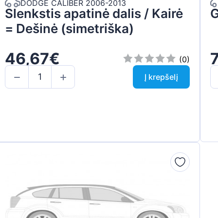
DODGE CALIBER 2006-2013
Slenkstis apatinė dalis / Kairė
G
= Dešinė (simetriška)
46,67€
(0)
Į krepšelį