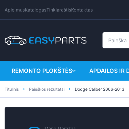
Apie mus
Katalogas
Tinklaraštis
Kontaktas
REMONTO PLOKŠTĖS
APDAILOS IR 
Titulinis
Paieškos rezultatai
Dodge Caliber 2006-2013
Lengvieji automobiliai
BMW
Mikroautobusai
Citroen
Dacia
Fiat
Mano Garažas