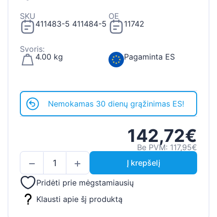
SKU
OE
411483-5 411484-5
11742
Svoris:
4.00 kg
Pagaminta ES
Nemokamas 30 dienų grąžinimas ES!
142,72€
Be PVM: 117,95€
Į krepšelį
Pridėti prie mėgstamiausių
Klausti apie šį produktą