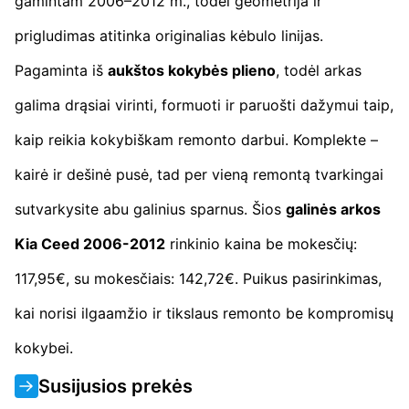
gamintam 2006–2012 m., todėl geometrija ir
prigludimas atitinka originalias kėbulo linijas.
Pagaminta iš
aukštos kokybės plieno
, todėl arkas
galima drąsiai virinti, formuoti ir paruošti dažymui taip,
kaip reikia kokybiškam remonto darbui. Komplekte –
kairė ir dešinė pusė, tad per vieną remontą tvarkingai
sutvarkysite abu galinius sparnus. Šios
galinės arkos
Kia Ceed 2006-2012
rinkinio kaina be mokesčių:
117,95€, su mokesčiais: 142,72€. Puikus pasirinkimas,
kai norisi ilgaamžio ir tikslaus remonto be kompromisų
kokybei.
Susijusios prekės