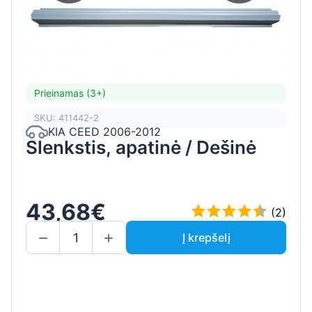
Prieinamas (3+)
SKU: 411442-2
KIA CEED 2006-2012
Slenkstis, apatinė / Dešinė
43,68€
(2)
Į krepšelį