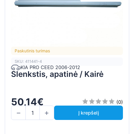
Paskutinis turimas
SKU: 411441-4
KIA PRO CEED 2006-2012
Slenkstis, apatinė / Kairė
50,14€
(0)
Į krepšelį