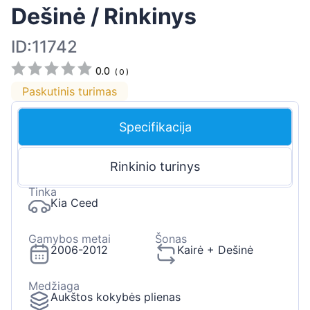
Dešinė / Rinkinys
ID:11742
0.0
(
0
)
Paskutinis turimas
Specifikacija
Rinkinio turinys
Tinka
Kia Ceed
Gamybos metai
Šonas
2006-2012
Kairė + Dešinė
Medžiaga
Aukštos kokybės plienas