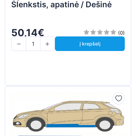
Slenkstis, apatinė / Dešinė
50,14€
(0)
Į krepšelį