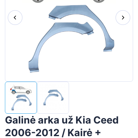
Suomen
Magyar
Hrvatski
Português
Slovenian
Latvian
Slovenčina
Galinė arka už Kia Ceed
2006-2012 / Kairė +