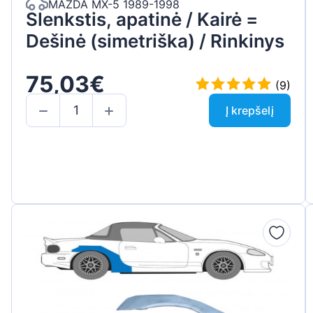
MAZDA MX-5 1989-1998
Slenkstis, apatinė / Kairė =
Dešinė (simetriška) / Rinkinys
75,03€
(9)
Į krepšelį