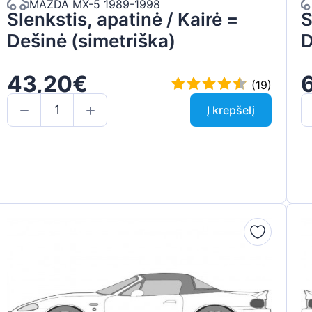
MAZDA MX-5 1989-1998
Slenkstis, apatinė / Kairė =
S
Dešinė (simetriška)
D
43,20€
(19)
Į krepšelį