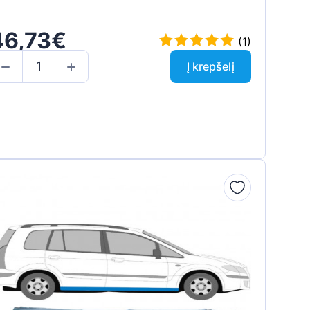
46,73€
(1)
Į krepšelį