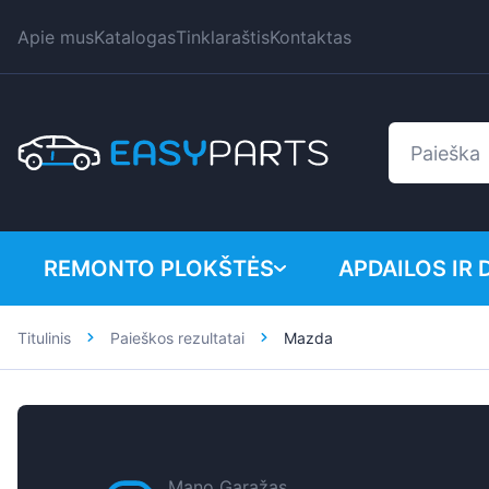
Apie mus
Katalogas
Tinklaraštis
Kontaktas
REMONTO PLOKŠTĖS
APDAILOS IR 
Titulinis
Paieškos rezultatai
Mazda
Lengvieji automobiliai
BMW
Mikroautobusai
Citroen
Dacia
Fiat
Mano Garažas