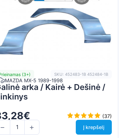
Prieinamas (3+)
SKU: 452483-1B 452484-1B
MAZDA MX-5 1989-1998
alinė arka / Kairė + Dešinė /
inkinys
83,28€
(37)
Į krepšelį