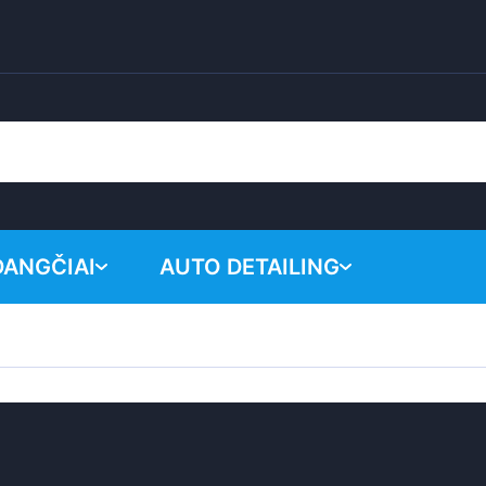
DANGČIAI
AUTO DETAILING
Krepšelis y
Cheminiai produktai
Poliravimo sistema
Priedai