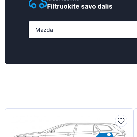
Filtruokite savo dalis
Ford
Honda
Mazda
Hyundai
Iveco
Jeep
Kia
MAN
Mazda
Mercedes-Ben
Nissan
Opel Vauxhall