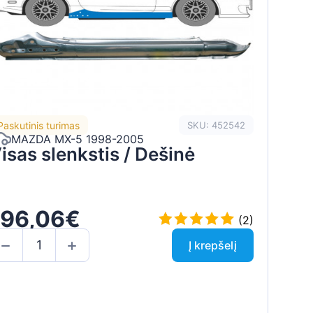
Paskutinis turimas
SKU: 452542
MAZDA MX-5 1998-2005
isas slenkstis / Dešinė
196,06€
(2)
Į krepšelį