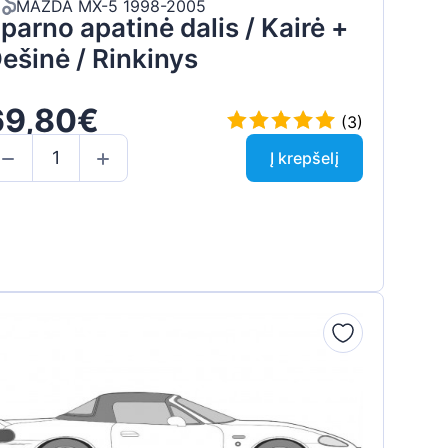
MAZDA MX-5 1998-2005
parno apatinė dalis / Kairė +
ešinė / Rinkinys
69,80€
(3)
Į krepšelį