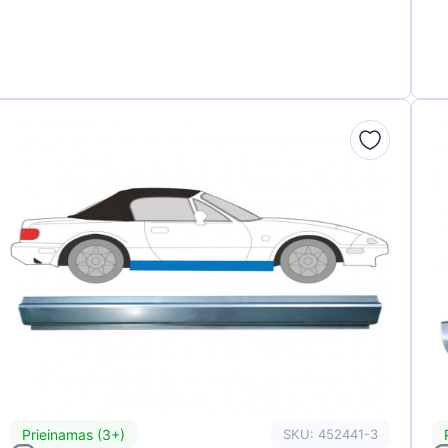
Prieinamas (3+)
SKU: 452441-3