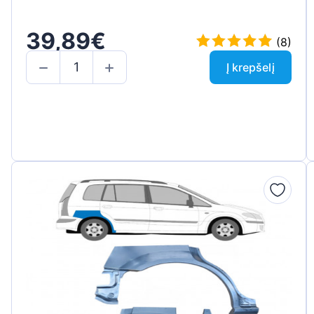
39,89€
(8)
Į krepšelį