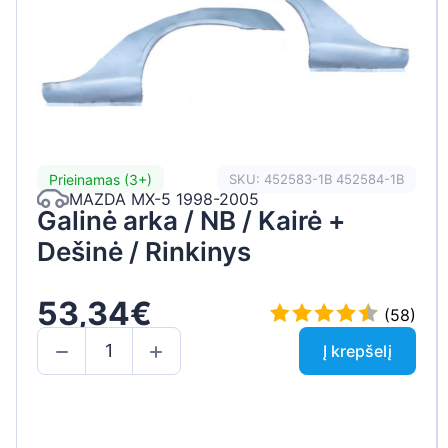
Prieinamas (3+)
SKU: 452583-1B 452584-1B
MAZDA MX-5 1998-2005
Galinė arka / NB / Kairė +
Dešinė / Rinkinys
53,34€
(58)
Į krepšelį