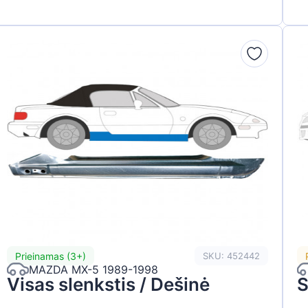
Prieinamas (3+)
SKU: 452442
MAZDA MX-5 1989-1998
Visas slenkstis / Dešinė
S