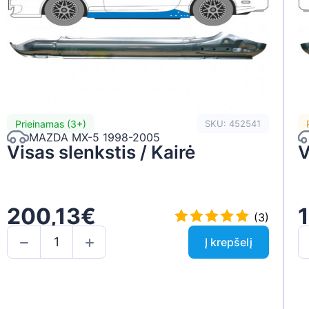
Prieinamas (3+)
SKU: 452541
MAZDA MX-5 1998-2005
Visas slenkstis / Kairė
V
200,13€
(3)
Į krepšelį