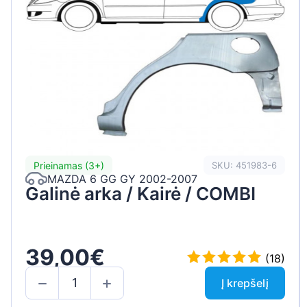
Peugeot
Renault
Seat
Skoda
Suzuki
Tesla
Prieinamas (3+)
SKU: 451983-6
MAZDA 6 GG GY 2002-2007
Toyota
Galinė arka / Kairė / COMBI
Volkswagen
39,00€
(18)
Į krepšelį