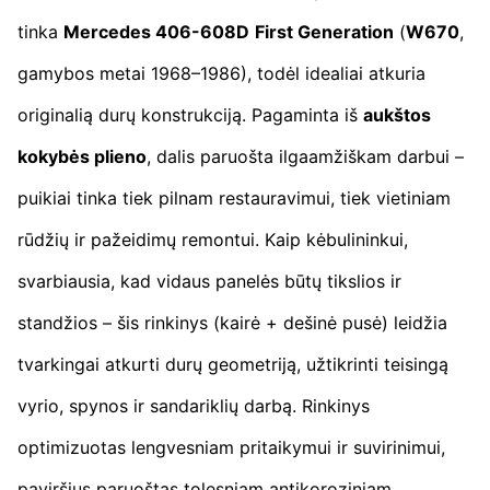
tinka
Mercedes 406-608D
First Generation
(
W670
,
gamybos metai 1968–1986), todėl idealiai atkuria
originalią durų konstrukciją. Pagaminta iš
aukštos
kokybės plieno
, dalis paruošta ilgaamžiškam darbui –
puikiai tinka tiek pilnam restauravimui, tiek vietiniam
rūdžių ir pažeidimų remontui. Kaip kėbulininkui,
svarbiausia, kad vidaus panelės būtų tikslios ir
standžios – šis rinkinys (kairė + dešinė pusė) leidžia
tvarkingai atkurti durų geometriją, užtikrinti teisingą
vyrio, spynos ir sandariklių darbą. Rinkinys
optimizuotas lengvesniam pritaikymui ir suvirinimui,
paviršius paruoštas tolesniam antikoroziniam