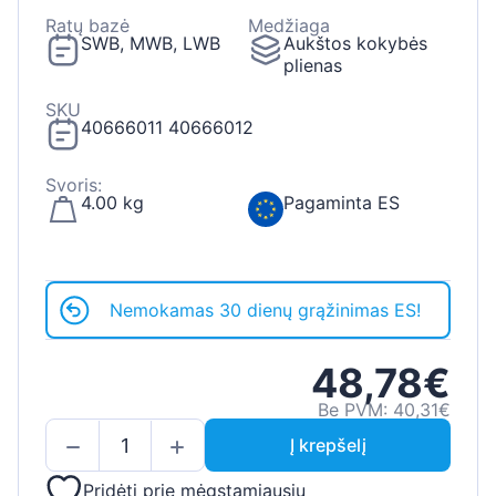
Ratų bazė
Medžiaga
SWB, MWB, LWB
Aukštos kokybės
plienas
SKU
40666011 40666012
Svoris:
4.00 kg
Pagaminta ES
Nemokamas 30 dienų grąžinimas ES!
48,78€
Be PVM: 40,31€
Į krepšelį
Pridėti prie mėgstamiausių