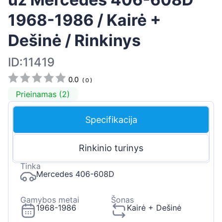
1968-1986 / Kairė +
Dešinė / Rinkinys
ID:11419
0.0
(
0
)
Prieinamas (2)
Specifikacija
Rinkinio turinys
Tinka
Mercedes 406-608D
Gamybos metai
Šonas
1968-1986
Kairė + Dešinė