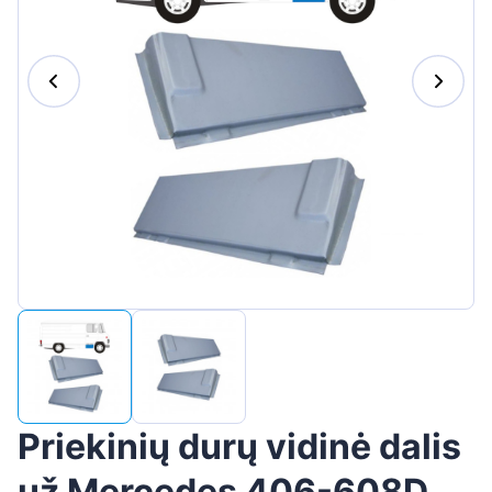
Suomen
Magyar
Hrvatski
Português
Slovenian
Latvian
Slovenčina
Priekinių durų vidinė dalis
už Mercedes 406-608D