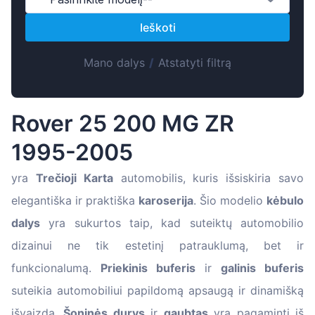
Suomen
Ieškoti
Magyar
Hrvatski
Mano dalys
/
Atstatyti filtrą
Português
Slovenian
Rover 25 200 MG ZR
Latvian
1995-2005
Slovenčina
yra
Trečioji Karta
automobilis, kuris išsiskiria savo
elegantiška ir praktiška
karoserija
. Šio modelio
kėbulo
dalys
yra sukurtos taip, kad suteiktų automobilio
dizainui ne tik estetinį patrauklumą, bet ir
funkcionalumą.
Priekinis buferis
ir
galinis buferis
suteikia automobiliui papildomą apsaugą ir dinamišką
išvaizdą.
Šoninės durys
ir
gaubtas
yra pagaminti iš