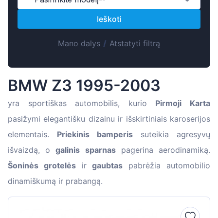
Suomen
Ieškoti
Magyar
Hrvatski
Mano dalys
/
Atstatyti filtrą
Português
Slovenian
BMW Z3 1995-2003
Latvian
Slovenčina
yra sportiškas automobilis, kurio
Pirmoji Karta
pasižymi elegantišku dizainu ir išskirtiniais karoserijos
elementais.
Priekinis bamperis
suteikia agresyvų
išvaizdą, o
galinis sparnas
pagerina aerodinamiką.
Šoninės grotelės
ir
gaubtas
pabrėžia automobilio
dinamiškumą ir prabangą.