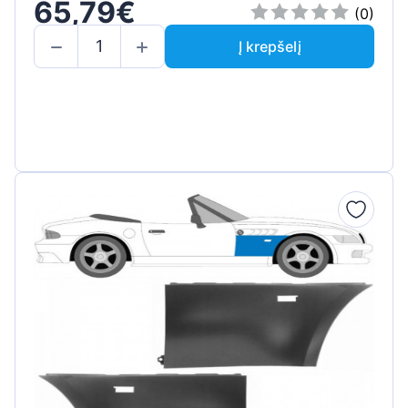
65,79€
(0)
Į krepšelį