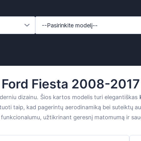
--Pasirinkite modelį--
Ford Fiesta 2008-2017
erniu dizainu. Šios kartos modelis turi elegantiškas
uoti taip, kad pagerintų aerodinamiką bei suteiktų auto
z
u funkcionalumu, užtikrinant geresnį matomumą ir sau