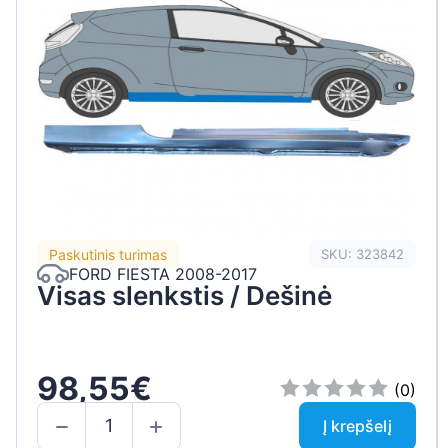
Paskutinis turimas
SKU: 323842
FORD FIESTA 2008-2017
Visas slenkstis / Dešinė
98,55€
(0)
Į krepšelį