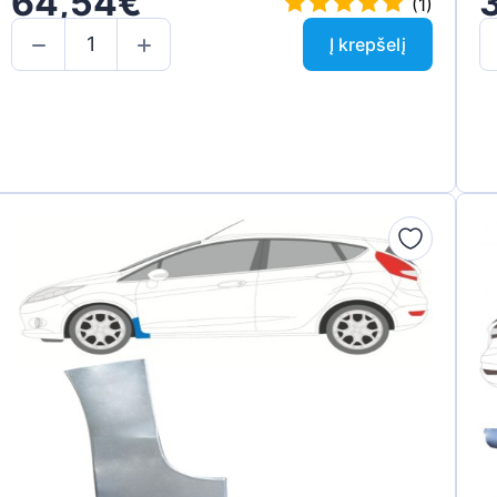
64,54€
(1)
Į krepšelį