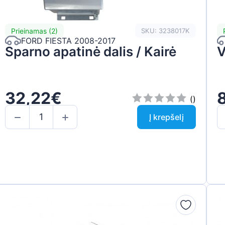
Prieinamas (2)
SKU: 3238017K
FORD FIESTA 2008-2017
Sparno apatinė dalis / Kairė
V
32,22€
()
Į krepšelį