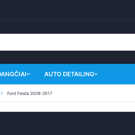
DANGČIAI
AUTO DETAILING
Ford Fiesta 2008-2017
Krepšelis y
Cheminiai produktai
Poliravimo sistema
Priedai