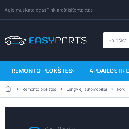
Apie mus
Katalogas
Tinklaraštis
Kontaktas
REMONTO PLOKŠTĖS
APDAILOS IR 
Remonto plokštės
Lengvieji automobiliai
Ford
Lengvieji automobiliai
BMW
Mikroautobusai
Citroen
Dacia
Fiat
Mano Garažas