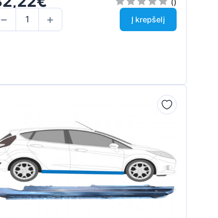
32,22€
()
Į krepšelį