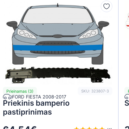
Prieinamas (3)
SKU: 323807-3
FORD FIESTA 2008-2017
Priekinis bamperio
S
pastiprinimas