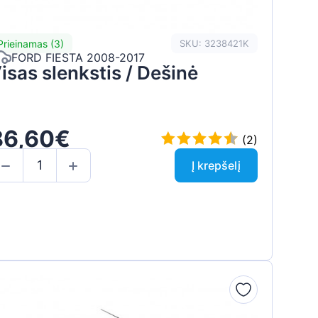
Prieinamas (3)
SKU: 3238421K
FORD FIESTA 2008-2017
isas slenkstis / Dešinė
86,60€
(2)
Į krepšelį