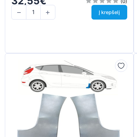
32,55€
(0)
Į krepšelį