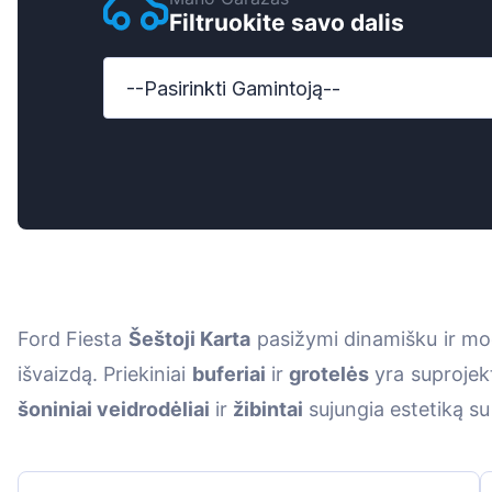
Filtruokite savo dalis
Ford
Honda
--Pasirinkti Gamintoją--
Hyundai
Iveco
Jeep
Kia
MAN
Ford Fiesta
Šeštoji Karta
pasižymi dinamišku ir mod
Mazda
išvaizdą. Priekiniai
buferiai
ir
grotelės
yra suprojekt
Mercedes-Ben
šoniniai veidrodėliai
ir
žibintai
sujungia estetiką s
Nissan
Opel Vauxhall