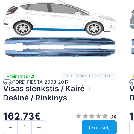
Prieinamas (2)
SKU: 3238411K 3238421K
FORD FIESTA 2008-2017
Visas slenkstis / Kairė +
V
Dešinė / Rinkinys
D
162,73€
(0)
Į krepšelį