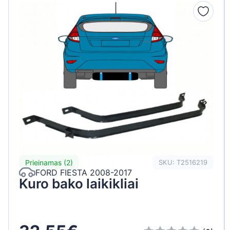
Peugeot
Renault
Seat
Skoda
Suzuki
Tesla
Toyota
Volkswagen
Prieinamas (2)
SKU: T2516219
FORD FIESTA 2008-2017
Kuro bako laikikliai