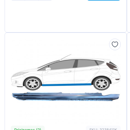
Prieinamas (2)
SKU: 3238411K