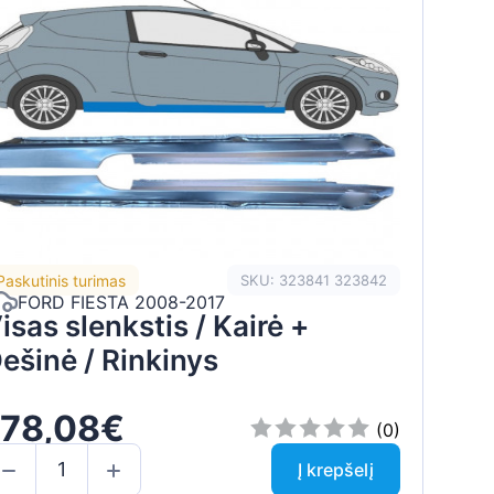
Paskutinis turimas
SKU: 323841 323842
FORD FIESTA 2008-2017
isas slenkstis / Kairė +
ešinė / Rinkinys
178,08€
(0)
Į krepšelį