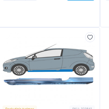
Paskutinis turimas
SKU: 323841