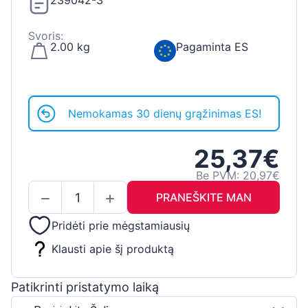
239042-3
Svoris:
2.00 kg
Pagaminta ES
Nemokamas 30 dienų grąžinimas ES!
25,37€
Be PVM: 20,97€
PRANEŠKITE MAN
Pridėti prie mėgstamiausių
Klausti apie šį produktą
Patikrinti pristatymo laiką