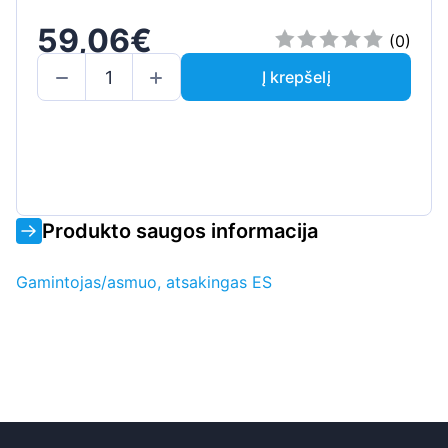
59,06€
(0)
Į krepšelį
Produkto saugos informacija
Gamintojas/asmuo, atsakingas ES