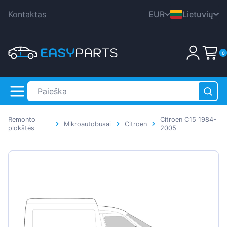
Kontaktas
EUR
Lietuvių
CZK
English
0
DKK
Nederlands
HUF
Deutsch
PLN
Polski
GBP
Čeština
Remonto
Citroen C15 1984-
RON
Mikroautobusai
Citroen
Dansk
plokštės
2005
SEK
Italiana
Krepšelis yra tuščias!
USD
Français
Română
Svenska
Español