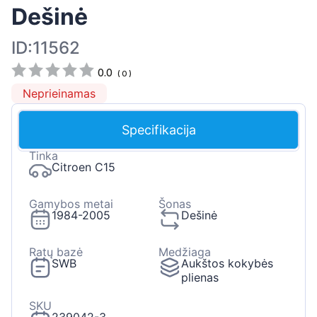
Dešinė
ID:11562
0.0
(
0
)
Neprieinamas
Specifikacija
Tinka
Citroen C15
Gamybos metai
Šonas
1984-2005
Dešinė
Ratų bazė
Medžiaga
SWB
Aukštos kokybės
plienas
SKU