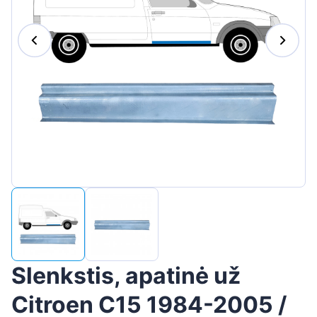
Suomen
Magyar
Hrvatski
Português
Slovenian
Latvian
Slovenčina
Slenkstis, apatinė už
Citroen C15 1984-2005 /