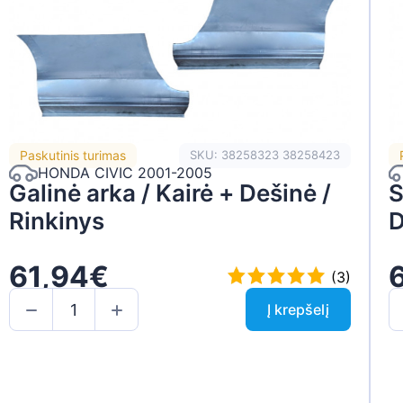
Paskutinis turimas
SKU: 38258323 38258423
HONDA CIVIC 2001-2005
Galinė arka / Kairė + Dešinė /
S
Rinkinys
D
61,94€
(3)
Į krepšelį