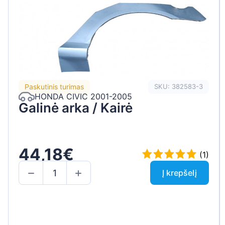
Paskutinis turimas
SKU: 382583-3
HONDA CIVIC 2001-2005
Galinė arka / Kairė
44,18€
(1)
Į krepšelį