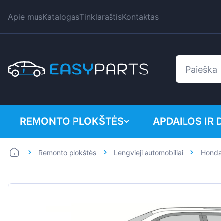
Apie mus
Katalogas
Tinklaraštis
Kontaktas
REMONTO PLOKŠTĖS
APDAILOS IR 
Remonto plokštės
Lengvieji automobiliai
Hond
Lengvieji automobiliai
BMW
Mikroautobusai
Citroen
Dacia
Fiat