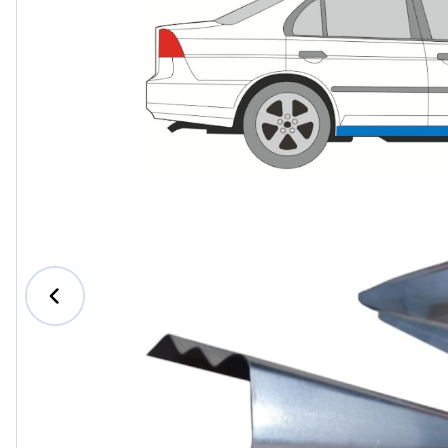
Ford
Honda
Hyundai
Iveco
Jeep
Kia
MAN
Mazda
Mercedes-Ben
Nissan
Opel Vauxhall