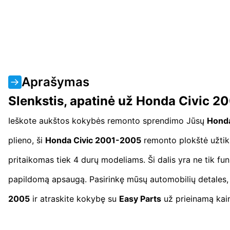
Aprašymas
Slenkstis, apatinė už Honda Civic 20
Ieškote aukštos kokybės remonto sprendimo Jūsų
Honda
plieno, ši
Honda Civic 2001-2005
remonto plokštė užtikri
pritaikomas tiek 4 durų modeliams. Ši dalis yra ne tik funk
papildomą apsaugą. Pasirinkę mūsų automobilių detales, jū
2005
ir atraskite kokybę su
Easy Parts
už prieinamą kain