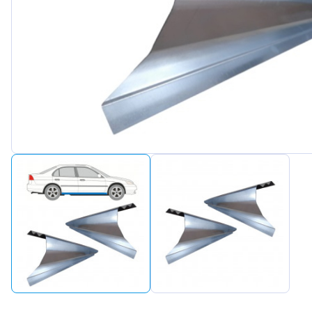
Peugeot
Renault
Seat
Skoda
Suzuki
Tesla
Toyota
Volkswagen