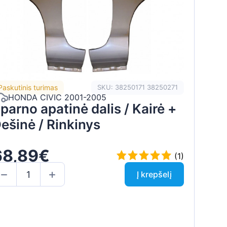
Paskutinis turimas
SKU: 38250171 38250271
HONDA CIVIC 2001-2005
parno apatinė dalis / Kairė +
ešinė / Rinkinys
68,89€
(1)
Į krepšelį