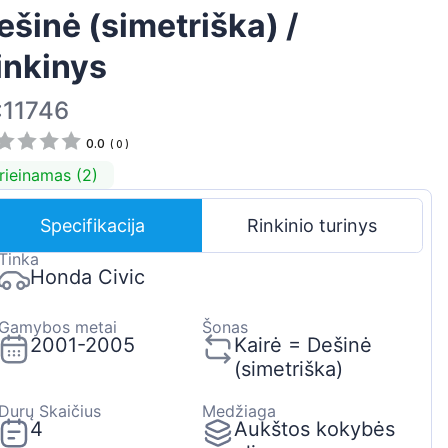
ešinė (simetriška) /
Suomen
Magyar
inkinys
Hrvatski
:11746
Português
0.0
(
0
)
Slovenian
rieinamas (2)
Latvian
Slovenčina
Specifikacija
Rinkinio turinys
Tinka
Honda Civic
Gamybos metai
Šonas
2001-2005
Kairė = Dešinė
(simetriška)
Durų Skaičius
Medžiaga
4
Aukštos kokybės