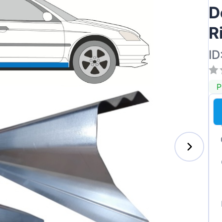
D
R
ID
P
z