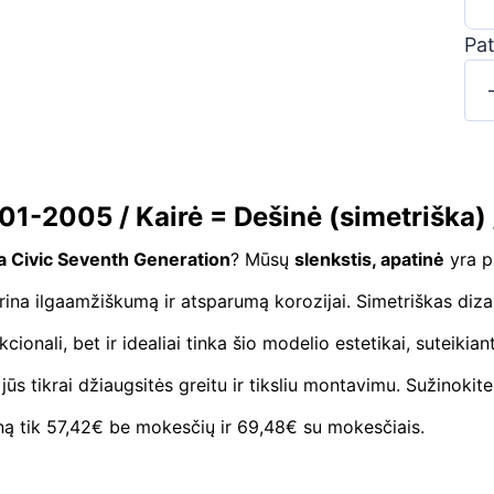
Pat
01-2005 / Kairė = Dešinė (simetriška) 
 Civic Seventh Generation
? Mūsų
slenkstis, apatinė
yra p
na ilgaamžiškumą ir atsparumą korozijai. Simetriškas dizaina
cionali, bet ir idealiai tinka šio modelio estetikai, suteiki
s tikrai džiaugsitės greitu ir tiksliu montavimu. Sužinokit
ą tik 57,42€ be mokesčių ir 69,48€ su mokesčiais.