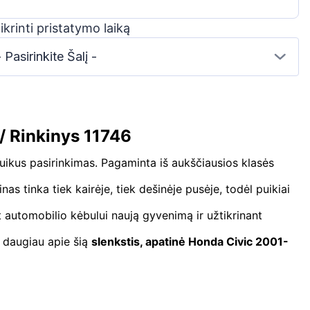
ikrinti pristatymo laiką
- Pasirinkite Šalį -
/ Rinkinys 11746
uikus pasirinkimas. Pagaminta iš aukščiausios klasės
s tinka tiek kairėje, tiek dešinėje pusėje, todėl puikiai
ant automobilio kėbului naują gyvenimą ir užtikrinant
e daugiau apie šią
slenkstis, apatinė Honda Civic 2001-