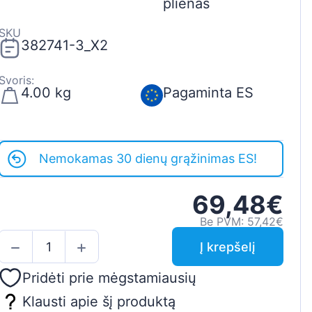
plienas
SKU
382741-3_X2
Svoris:
4.00 kg
Pagaminta ES
Nemokamas 30 dienų grąžinimas ES!
69,48€
Be PVM: 57,42€
Į krepšelį
Pridėti prie mėgstamiausių
Klausti apie šį produktą