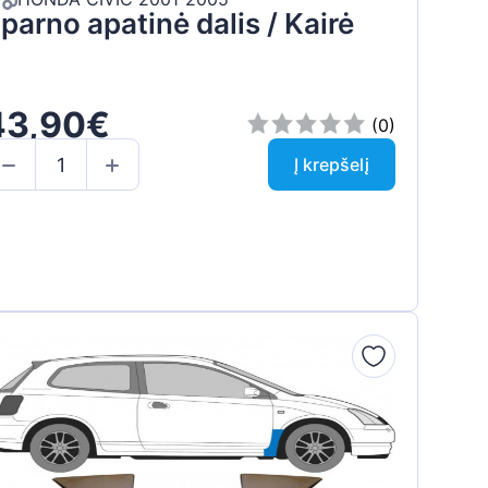
parno apatinė dalis / Kairė
43,90€
(0)
Į krepšelį