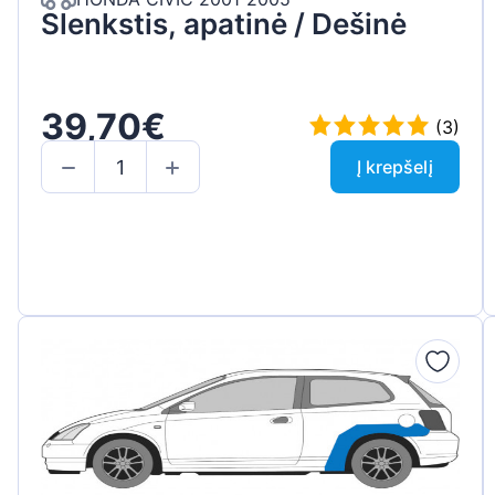
Slenkstis, apatinė / Dešinė
39,70€
(3)
Į krepšelį