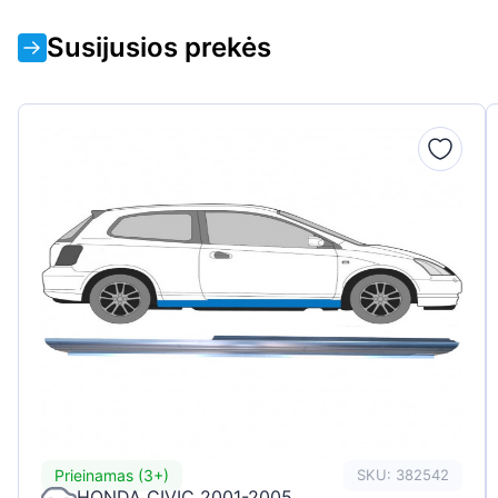
Susijusios prekės
Prieinamas (3+)
SKU: 382542
HONDA CIVIC 2001-2005