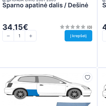
Sparno apatinė dalis / Dešinė
S
34,15€
(0)
Į krepšelį