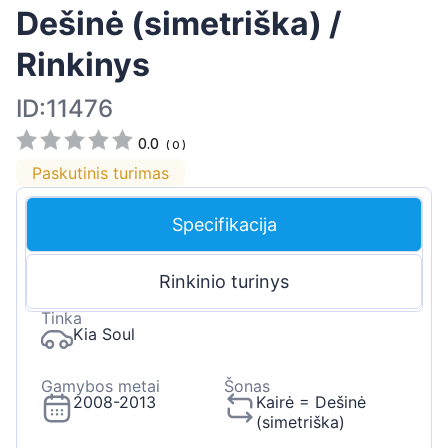
Dešinė (simetriška) /
Rinkinys
ID:11476
0.0
(
0
)
Paskutinis turimas
Specifikacija
Rinkinio turinys
Tinka
Kia Soul
Gamybos metai
Šonas
2008-2013
Kairė = Dešinė
(simetriška)