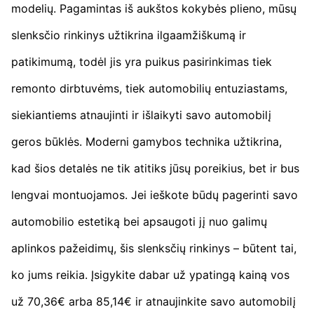
modelių. Pagamintas iš aukštos kokybės plieno, mūsų
slenksčio rinkinys užtikrina ilgaamžiškumą ir
patikimumą, todėl jis yra puikus pasirinkimas tiek
remonto dirbtuvėms, tiek automobilių entuziastams,
siekiantiems atnaujinti ir išlaikyti savo automobilį
geros būklės. Moderni gamybos technika užtikrina,
kad šios detalės ne tik atitiks jūsų poreikius, bet ir bus
lengvai montuojamos. Jei ieškote būdų pagerinti savo
automobilio estetiką bei apsaugoti jį nuo galimų
aplinkos pažeidimų, šis slenksčių rinkinys – būtent tai,
ko jums reikia. Įsigykite dabar už ypatingą kainą vos
už 70,36€ arba 85,14€ ir atnaujinkite savo automobilį