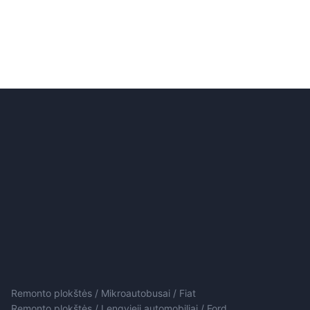
Remonto plokštės / Mikroautobusai / Fiat
Remonto plokštės / Lengvieji automobiliai / Ford