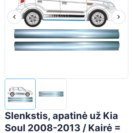
Suomen
Magyar
Hrvatski
Português
Slovenian
Latvian
Slovenčina
Slenkstis, apatinė už Kia
Soul 2008-2013 / Kairė =