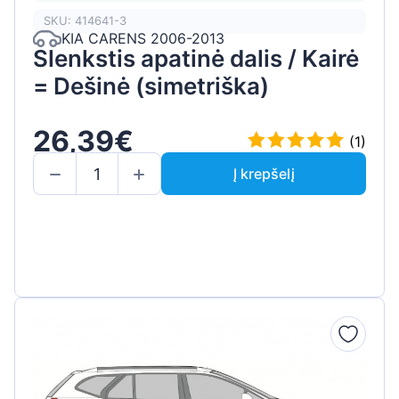
SKU: 414641-3
KIA CARENS 2006-2013
Slenkstis apatinė dalis / Kairė
= Dešinė (simetriška)
26,39€
(1)
Į krepšelį