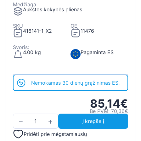
Medžiaga
Aukštos kokybės plienas
SKU
OE
416141-1_X2
11476
Svoris:
4.00 kg
Pagaminta ES
Nemokamas 30 dienų grąžinimas ES!
85,14€
Be PVM: 70,36€
Į krepšelį
Pridėti prie mėgstamiausių