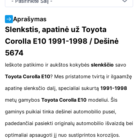
- Pasirinkite Šalį -
Aprašymas
Slenkstis, apatinė už Toyota
Corolla E10 1991-1998 / Dešinė
5674
Ieškote patikimo ir aukštos kokybės
slenkščio
savo
Toyota Corolla E10
? Mes pristatome tvirtą ir ilgaamžę
apatinę slenksčio dalį, specialiai sukurtą
1991-1998
metų gamybos
Toyota Corolla E10
modeliui. Šis
gaminys puikiai tinka dešinei automobilio pusei,
padedančiai pasiekti originalų automobilio išvaizdą bei
optimaliai apsaugoti jį nuo sustiprintos korozijos.