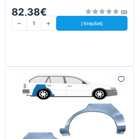
82,38€
(0)
Į krepšelį