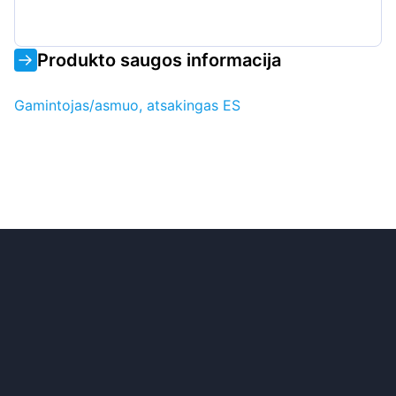
Produkto saugos informacija
Gamintojas/asmuo, atsakingas ES