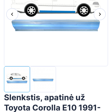
Suomen
Magyar
Hrvatski
Português
Slovenian
Latvian
Slovenčina
Slenkstis, apatinė už
Toyota Corolla E10 1991-