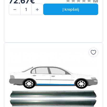
72,67€
(0)
Į krepšelį