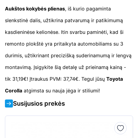
Aukštos kokybės plienas
, iš kurio pagaminta
slenkstinė dalis, užtikrina patvarumą ir patikimumą
kasdieninėse kelionėse. Itin svarbu paminėti, kad ši
remonto plokštė yra pritaikyta automobiliams su 3
durimis, užtikrinant precizišką suderinamumą ir lengvą
montavimą. Įsigykite šią detalę už prieinamą kainą -
tik 31,19€! Įtraukus PVM: 37,74€. Tegul jūsų
Toyota
Corolla
atgimsta su nauja jėga ir stiliumi!
Susijusios prekės