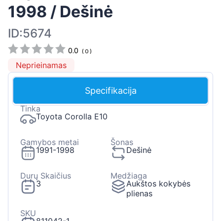
1998 / Dešinė
ID:5674
0.0
(
0
)
Neprieinamas
Specifikacija
Tinka
Toyota Corolla E10
Gamybos metai
Šonas
1991-1998
Dešinė
Durų Skaičius
Medžiaga
3
Aukštos kokybės
plienas
SKU