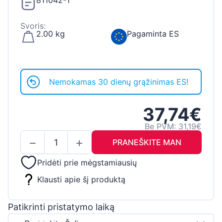
811042-1
Svoris:
2.00 kg
Pagaminta ES
Nemokamas 30 dienų grąžinimas ES!
37,74€
Be PVM: 31,19€
PRANEŠKITE MAN
Pridėti prie mėgstamiausių
Klausti apie šį produktą
Patikrinti pristatymo laiką