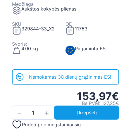
Medžiaga
Aukštos kokybės plienas
SKU
OE
329844-33_X2
11753
Svoris:
4.00 kg
Pagaminta ES
Nemokamas 30 dienų grąžinimas ES!
153,97€
Be PVM: 127,25€
Į krepšelį
Pridėti prie mėgstamiausių