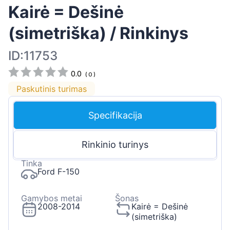
Kairė = Dešinė
(simetriška) / Rinkinys
ID:11753
0.0
(
0
)
Paskutinis turimas
Specifikacija
Rinkinio turinys
Tinka
Ford F-150
Gamybos metai
Šonas
2008-2014
Kairė = Dešinė
(simetriška)