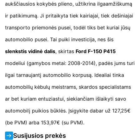
aukščiausios kokybės plieno, užtikrina ilgaamžiškumą
ir patikimumą. Ji pritaikyta tiek kairiajai, tiek dešiniajai
transporto priemonės pusei, todėl tiks bet kuriai jūsų
automobilio pusei. Tai puiki investicija, nes šis
slenkstis vidinė dalis
, skirtas
Ford F-150 P415
modeliui (gamybos metai: 2008-2014), padės jums turi
ilgai tarnaujantį automobilio korpusą. Idealiai tinka
automobilių kėbulų meistrams, skardos specialistams
ar bet kuriam entuziastui, siekiančiam išlaikyti savo
automobilį puikios būklės. Įsigykite dabar už 127,25€
(be PVM) arba 153,97€ (su PVM).
Susijusios prekės