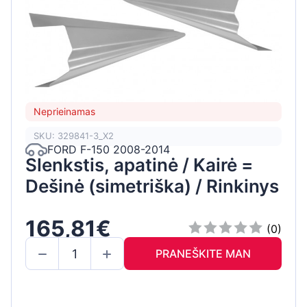
Neprieinamas
SKU: 329841-3_X2
FORD F-150 2008-2014
Slenkstis, apatinė / Kairė =
Dešinė (simetriška) / Rinkinys
165,81€
(0)
PRANEŠKITE MAN