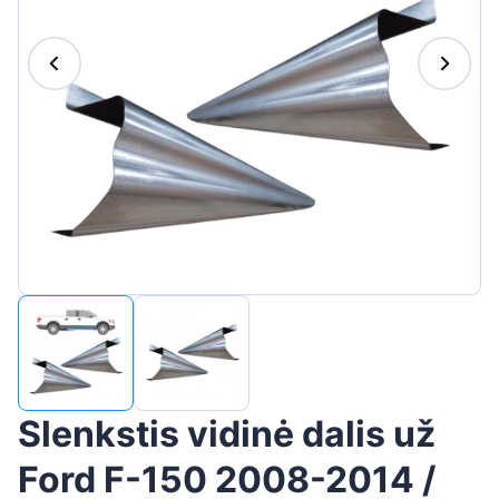
Suomen
Magyar
Hrvatski
Português
Slovenian
Latvian
Slovenčina
Slenkstis vidinė dalis už
Ford F-150 2008-2014 /