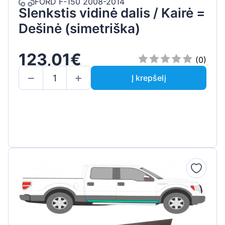
FORD F-150 2008-2014
Slenkstis vidinė dalis / Kairė =
Dešinė (simetriška)
123,01€
(0)
Į krepšelį