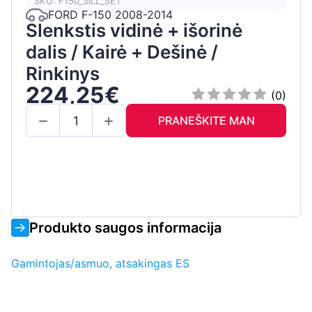
SKU: F150_SILL_SET
FORD F-150 2008-2014
Slenkstis vidinė + išorinė
dalis / Kairė + Dešinė /
Rinkinys
224,25€
(0)
PRANEŠKITE MAN
Produkto saugos informacija
Gamintojas/asmuo, atsakingas ES