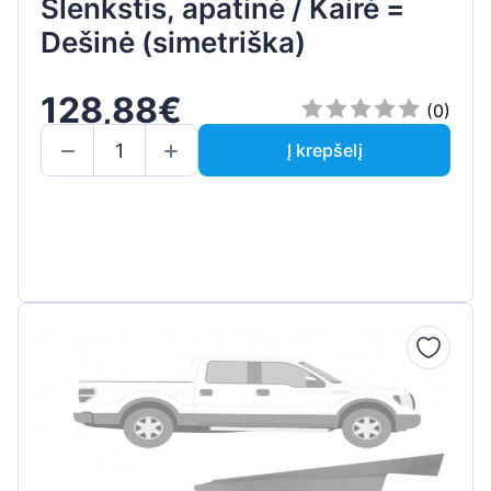
Slenkstis, apatinė / Kairė =
Dešinė (simetriška)
128,88€
(0)
Į krepšelį