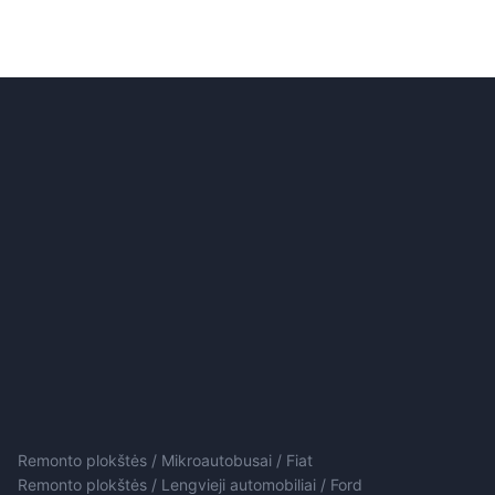
Remonto plokštės / Mikroautobusai / Fiat
Remonto plokštės / Lengvieji automobiliai / Ford