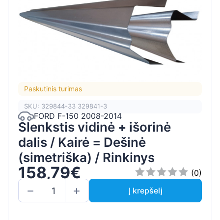
Paskutinis turimas
SKU: 329844-33 329841-3
FORD F-150 2008-2014
Slenkstis vidinė + išorinė
dalis / Kairė = Dešinė
(simetriška) / Rinkinys
158,79€
(0)
Į krepšelį