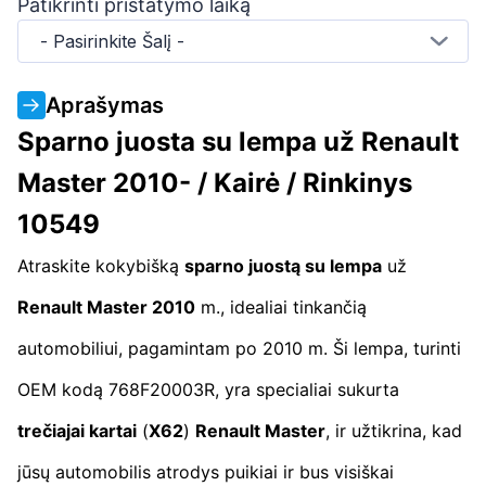
Patikrinti pristatymo laiką
- Pasirinkite Šalį -
Aprašymas
Sparno juosta su lempa už Renault
Master 2010- / Kairė / Rinkinys
10549
Atraskite kokybišką
sparno juostą su lempa
už
Renault Master 2010
m., idealiai tinkančią
automobiliui, pagamintam po 2010 m. Ši lempa, turinti
OEM kodą 768F20003R, yra specialiai sukurta
trečiajai kartai
(
X62
)
Renault Master
, ir užtikrina, kad
jūsų automobilis atrodys puikiai ir bus visiškai