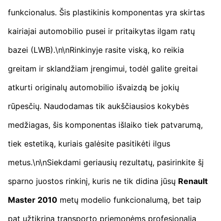
funkcionalus. Šis plastikinis komponentas yra skirtas
kairiajai automobilio pusei ir pritaikytas ilgam ratų
bazei (LWB).\n\nRinkinyje rasite viską, ko reikia
greitam ir sklandžiam įrengimui, todėl galite greitai
atkurti originalų automobilio išvaizdą be jokių
rūpesčių. Naudodamas tik aukščiausios kokybės
medžiagas, šis komponentas išlaiko tiek patvarumą,
tiek estetiką, kuriais galėsite pasitikėti ilgus
metus.\n\nSiekdami geriausių rezultatų, pasirinkite šį
sparno juostos rinkinį, kuris ne tik didina jūsų
Renault
Master 2010
metų modelio funkcionalumą, bet taip
pat užtikrina transporto priemonėms profesionalią