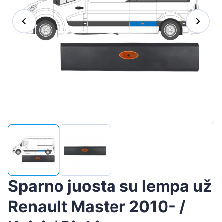
Suomen
Magyar
Hrvatski
Português
Slovenian
Latvian
Slovenčina
Sparno juosta su lempa už
Renault Master 2010- /