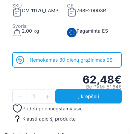
SKU
OE
CM 11170_LAMP
768F20003R
Svoris:
2.00 kg
Pagaminta ES
Nemokamas 30 dienų grąžinimas ES!
62,48€
Be PVM: 51,64€
Į krepšelį
Pridėti prie mėgstamiausių
Klausti apie šį produktą