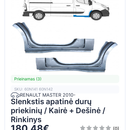
Prieinamas (3)
SKU: 60N141 60N142
RENAULT MASTER 2010-
Slenkstis apatinė durų
priekinių / Kairė + Dešinė /
Rinkinys
180,48€
(0)