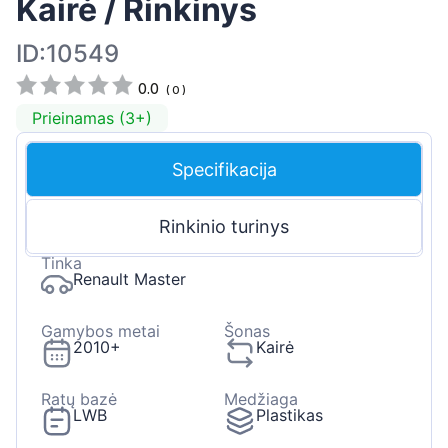
Kairė / Rinkinys
ID:10549
0.0
(
0
)
Prieinamas (3+)
Specifikacija
Rinkinio turinys
Tinka
Renault Master
Gamybos metai
Šonas
2010+
Kairė
Ratų bazė
Medžiaga
LWB
Plastikas