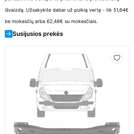
išvaizdą. Užsakykite dabar už puikią vertę - tik 51,64€
be mokesčių arba 62,48€ su mokesčiais.
Susijusios prekės