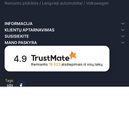
Remonto plokštės / Lengvieji automobiliai / Volkswagen
INFORMACIJA
Apie mus
KLIENTŲ APTARNAVIMAS
Pristatymo informacija
Susisiekite
SUSISIEKITE
Privatumo politika
Grąžinimai
MANO PASKYRA
Terminai ir sąlygos
Svetainės medis
Mano paskyra
FAQ
Užsakymų istorija
4.9
Pageidavimų sąrašas
Remiantis
19 023
atsiliepimais
iš visų laikų
Naujienlaiškis
Tags:
© Copyright 2026,
All Rights Reserved by
autoeasyparts.lt