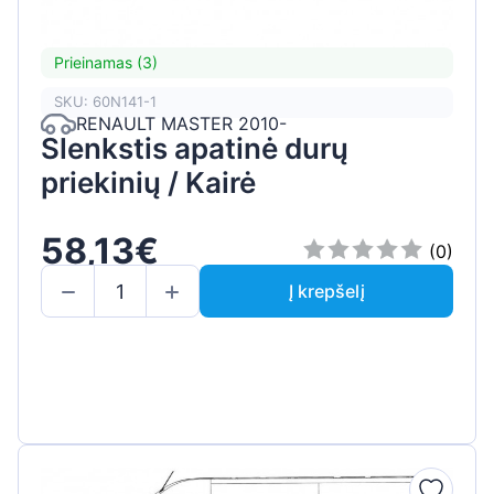
Prieinamas (3)
SKU: 60N141-1
RENAULT MASTER 2010-
Slenkstis apatinė durų
priekinių / Kairė
58,13€
(0)
Į krepšelį