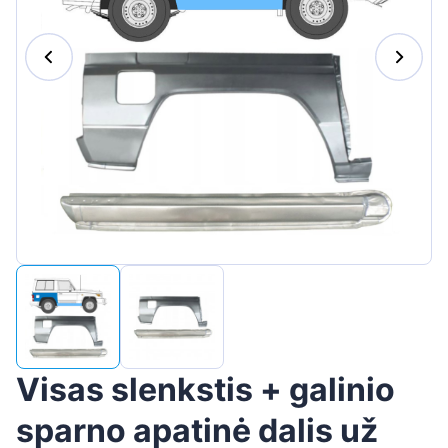
Suomen
Magyar
Hrvatski
Português
Slovenian
Latvian
Slovenčina
Visas slenkstis + galinio
sparno apatinė dalis už