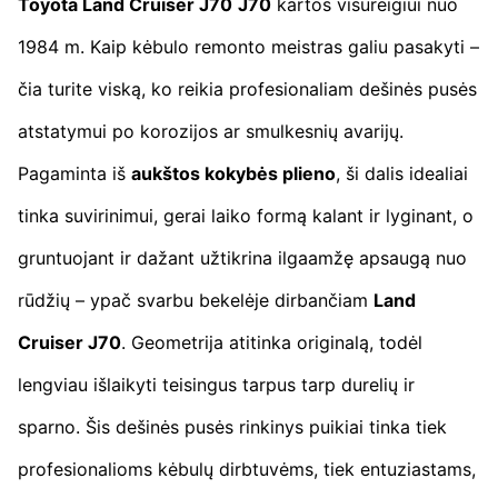
Toyota Land Cruiser J70
J70
kartos visureigiui nuo
1984 m. Kaip kėbulo remonto meistras galiu pasakyti –
čia turite viską, ko reikia profesionaliam dešinės pusės
atstatymui po korozijos ar smulkesnių avarijų.
Pagaminta iš
aukštos kokybės plieno
, ši dalis idealiai
tinka suvirinimui, gerai laiko formą kalant ir lyginant, o
gruntuojant ir dažant užtikrina ilgaamžę apsaugą nuo
rūdžių – ypač svarbu bekelėje dirbančiam
Land
Cruiser J70
. Geometrija atitinka originalą, todėl
lengviau išlaikyti teisingus tarpus tarp durelių ir
sparno. Šis dešinės pusės rinkinys puikiai tinka tiek
profesionalioms kėbulų dirbtuvėms, tiek entuziastams,