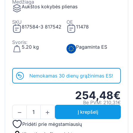
Medžiaga
Aukštos kokybės plienas
SKU
OE
817584-3 817542
11478
Svoris:
5.20 kg
Pagaminta ES
Nemokamas 30 dienų grąžinimas ES!
254,48€
Be PVM: 210,31€
Į krepšelį
Pridėti prie mėgstamiausių