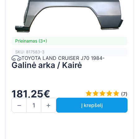
Prieinamas (3+)
SKU: 817583-3
TOYOTA LAND CRUISER J70 1984-
Galinė arka / Kairė
181,25€
(7)
Į krepšelį