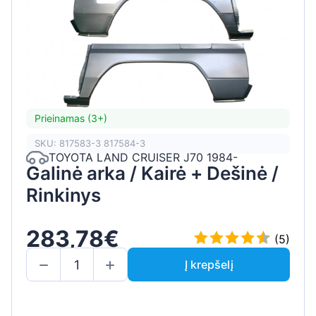
Prieinamas (3+)
SKU: 817583-3 817584-3
TOYOTA LAND CRUISER J70 1984-
Galinė arka / Kairė + Dešinė /
Rinkinys
283,78€
(5)
Į krepšelį