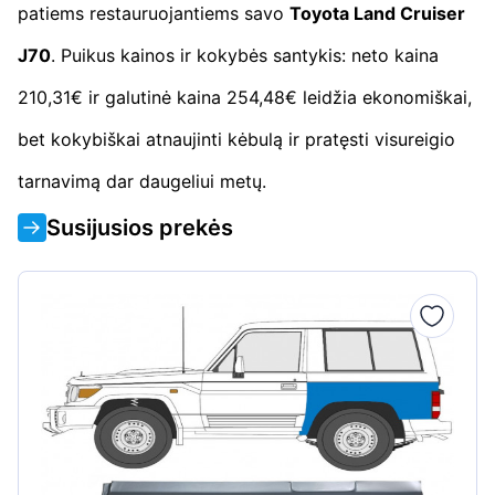
patiems restauruojantiems savo
Toyota Land Cruiser
J70
. Puikus kainos ir kokybės santykis: neto kaina
210,31€ ir galutinė kaina 254,48€ leidžia ekonomiškai,
bet kokybiškai atnaujinti kėbulą ir pratęsti visureigio
tarnavimą dar daugeliui metų.
Susijusios prekės