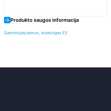
Produkto saugos informacija
Gamintojas/asmuo, atsakingas ES