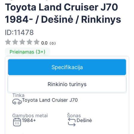
Toyota Land Cruiser J70
1984- / Dešinė / Rinkinys
ID:11478
0.0
(
0
)
Prieinamas (3+)
Specifikacija
Rinkinio turinys
Tinka
Toyota Land Cruiser J70
Gamybos metai
Šonas
1984+
Dešinė