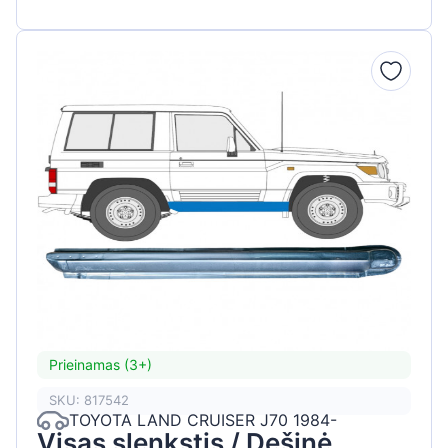
Prieinamas (3+)
SKU: 817542
TOYOTA LAND CRUISER J70 1984-
Visas slenkstis / Dešinė