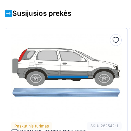
Susijusios prekės
Paskutinis turimas
SKU: 262542-1