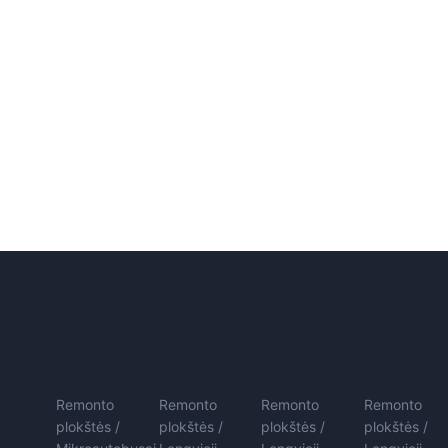
Remonto
Remonto
Remonto
Remonto
plokštės /
plokštės /
plokštės /
plokštės /