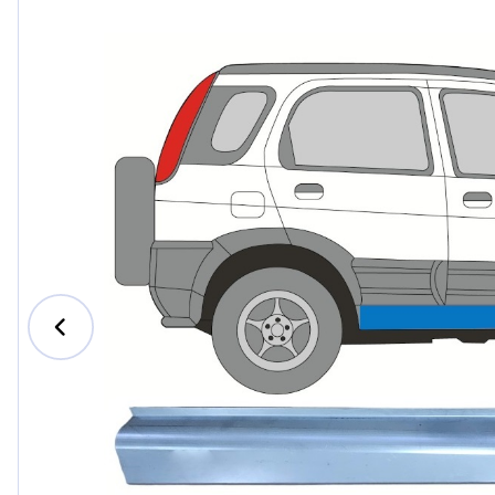
Ford
Honda
Hyundai
Iveco
Jeep
Kia
MAN
Mazda
Mercedes-Ben
Nissan
Opel Vauxhall