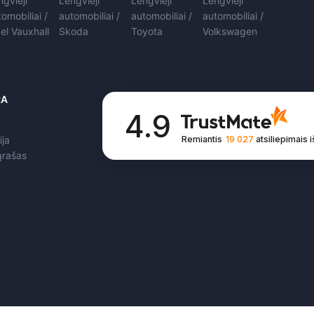
ngvieji
Lengvieji
Lengvieji
Lengvieji
tomobiliai /
automobiliai /
automobiliai /
automobiliai /
el Vauxhall
Skoda
Toyota
Volkswagen
RA
4.9
Remiantis
19 027
atsiliepimais
i
ija
ąrašas