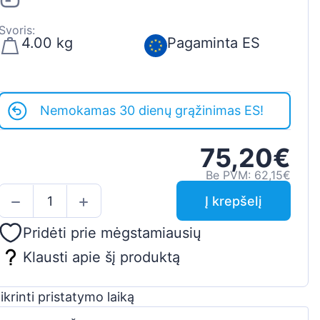
Svoris:
4.00 kg
Pagaminta ES
Nemokamas 30 dienų grąžinimas ES!
75,20€
Be PVM: 62,15€
Į krepšelį
Pridėti prie mėgstamiausių
Klausti apie šį produktą
ikrinti pristatymo laiką