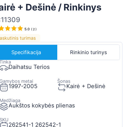
airė + Dešinė / Rinkinys
Suomen
Magyar
:11309
Hrvatski
5.0
(
2
)
Português
askutinis turimas
Slovenian
Specifikacija
Rinkinio turinys
Latvian
Tinka
Slovenčina
Daihatsu Terios
Gamybos metai
Šonas
1997-2005
Kairė + Dešinė
Medžiaga
Aukštos kokybės plienas
SKU
262541-1 262542-1