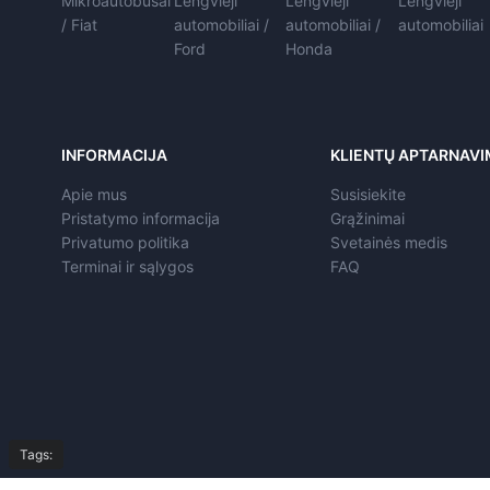
Mikroautobusai
Lengvieji
Lengvieji
Lengvieji
/ Fiat
automobiliai /
automobiliai /
automobiliai
Ford
Honda
INFORMACIJA
KLIENTŲ APTARNAV
Apie mus
Susisiekite
Pristatymo informacija
Grąžinimai
Privatumo politika
Svetainės medis
Terminai ir sąlygos
FAQ
Tags: