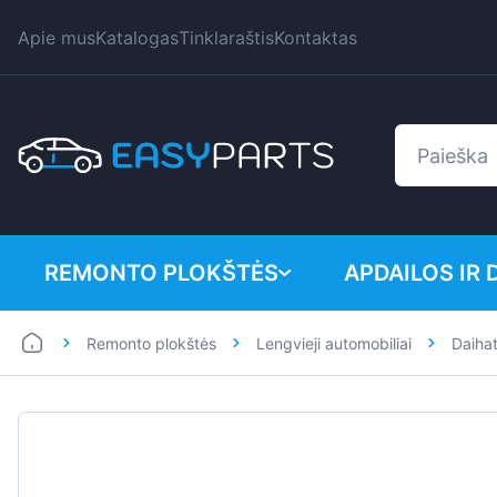
Apie mus
Katalogas
Tinklaraštis
Kontaktas
REMONTO PLOKŠTĖS
APDAILOS IR 
Remonto plokštės
Lengvieji automobiliai
Daiha
Lengvieji automobiliai
BMW
Mikroautobusai
Citroen
Dacia
Fiat