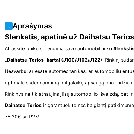
Aprašymas
Slenkstis, apatinė už Daihatsu Terio
Atraskite puikų sprendimą savo automobiliui su
Slenksti
„Daihatsu Terios“ kartai (J100/J102/J122)
. Rinkinį suda
Nesvarbu, ar esate automechanikas, ar automobilių entuzi
optimalų suderinamumą ir ilgalaikę apsaugą nuo rūdžių ir
Rinkinys ne tik atnaujins jūsų automobilio išvaizdą, bet i
Daihatsu Terios
ir garantuokite nesibaigiantį patikimumą 
75,20€ su PVM.