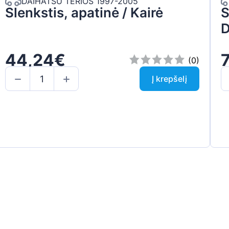
DAIHATSU TERIOS 1997-2005
Slenkstis, apatinė / Kairė
S
D
44,24€
(0)
Į krepšelį