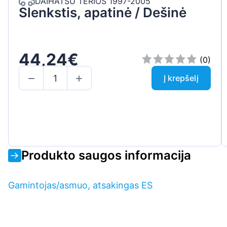
DAIHATSU TERIOS 1997-2005
Slenkstis, apatinė / Dešinė
44,24€
(0)
Į krepšelį
Produkto saugos informacija
Gamintojas/asmuo, atsakingas ES