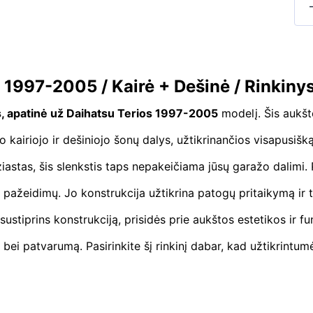
s 1997-2005 / Kairė + Dešinė / Rinkiny
s, apatinė už Daihatsu Terios 1997-2005
modelį. Šis aukšt
ro kairiojo ir dešiniojo šonų dalys, užtikrinančios visapusišk
astas, šis slenkstis taps nepakeičiama jūsų garažo dalimi.
 pažeidimų. Jo konstrukcija užtikrina patogų pritaikymą ir
r sustiprins konstrukciją, prisidės prie aukštos estetikos ir
bei patvarumą. Pasirinkite šį rinkinį dabar, kad užtikrintu