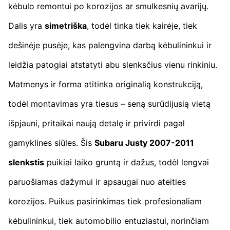
kėbulo remontui po korozijos ar smulkesnių avarijų.
Dalis yra
simetriška
, todėl tinka tiek kairėje, tiek
dešinėje pusėje, kas palengvina darbą kėbulininkui ir
leidžia patogiai atstatyti abu slenksčius vienu rinkiniu.
Matmenys ir forma atitinka originalią konstrukciją,
todėl montavimas yra tiesus – seną surūdijusią vietą
išpjauni, pritaikai naują detalę ir privirdi pagal
gamyklines siūles. Šis
Subaru Justy 2007-2011
slenkstis
puikiai laiko gruntą ir dažus, todėl lengvai
paruošiamas dažymui ir apsaugai nuo ateities
korozijos. Puikus pasirinkimas tiek profesionaliam
kėbulininkui, tiek automobilio entuziastui, norinčiam