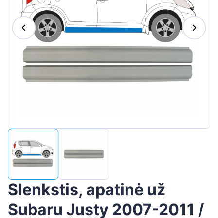
Suomen
Magyar
Hrvatski
Português
Slovenian
Latvian
Slovenčina
Slenkstis, apatinė už
Subaru Justy 2007-2011 /