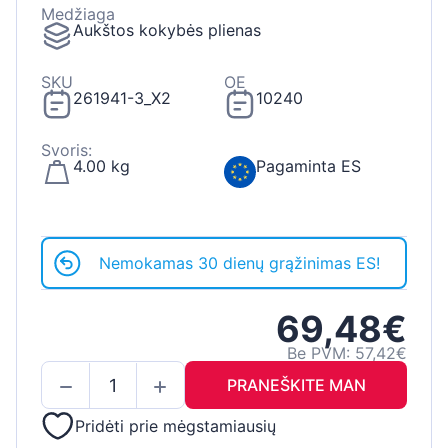
Medžiaga
Aukštos kokybės plienas
SKU
OE
261941-3_X2
10240
Svoris:
4.00 kg
Pagaminta ES
Nemokamas 30 dienų grąžinimas ES!
69,48€
Be PVM: 57,42€
PRANEŠKITE MAN
Pridėti prie mėgstamiausių