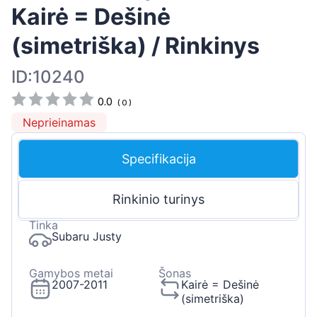
Kairė = Dešinė
(simetriška) / Rinkinys
ID:10240
0.0
(
0
)
Neprieinamas
Specifikacija
Rinkinio turinys
Tinka
Subaru Justy
Gamybos metai
Šonas
2007-2011
Kairė = Dešinė
(simetriška)