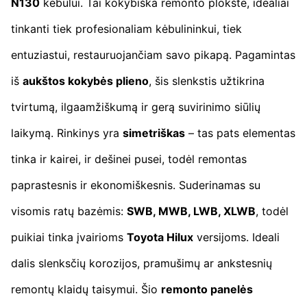
N130
kėbului. Tai kokybiška remonto plokštė, idealiai
tinkanti tiek profesionaliam kėbulininkui, tiek
entuziastui, restauruojančiam savo pikapą. Pagamintas
iš
aukštos kokybės plieno
, šis slenkstis užtikrina
tvirtumą, ilgaamžiškumą ir gerą suvirinimo siūlių
laikymą. Rinkinys yra
simetriškas
– tas pats elementas
tinka ir kairei, ir dešinei pusei, todėl remontas
paprastesnis ir ekonomiškesnis. Suderinamas su
visomis ratų bazėmis:
SWB, MWB, LWB, XLWB
, todėl
puikiai tinka įvairioms
Toyota Hilux
versijoms. Ideali
dalis slenksčių korozijos, pramušimų ar ankstesnių
remontų klaidų taisymui. Šio
remonto panelės