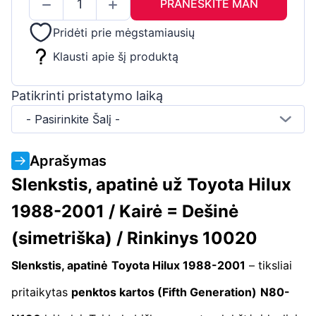
PRANEŠKITE MAN
Pridėti prie mėgstamiausių
Klausti apie šį produktą
Patikrinti pristatymo laiką
- Pasirinkite Šalį -
Aprašymas
Slenkstis, apatinė už Toyota Hilux
1988-2001 / Kairė = Dešinė
(simetriška) / Rinkinys 10020
Slenkstis, apatinė
Toyota Hilux 1988-2001
– tiksliai
pritaikytas
penktos kartos (Fifth Generation)
N80-