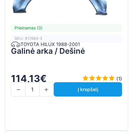
Prieinamas (3)
SKU: 817484-3
TOYOTA HILUX 1988-2001
Galinė arka / Dešinė
114,13€
(1)
Į krepšelį