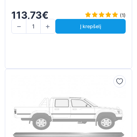
113,73€
(1)
Į krepšelį