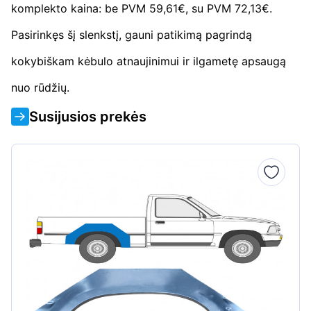
komplekto kaina: be PVM 59,61€, su PVM 72,13€.
Pasirinkęs šį slenkstį, gauni patikimą pagrindą
kokybiškam kėbulo atnaujinimui ir ilgametę apsaugą
nuo rūdžių.
Susijusios prekės