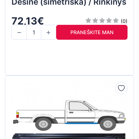
Dešinė (simetriška) / Rinkinys
72,13€
(0)
PRANEŠKITE MAN