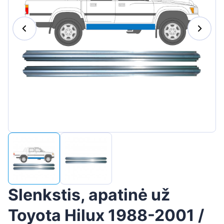
Suomen
Magyar
Hrvatski
Português
Slovenian
Latvian
Slovenčina
Slenkstis, apatinė už
Toyota Hilux 1988-2001 /