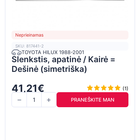
Neprieinamas
SKU: 817441-2
TOYOTA HILUX 1988-2001
Slenkstis, apatinė / Kairė =
Dešinė (simetriška)
41,21€
(1)
PRANEŠKITE MAN