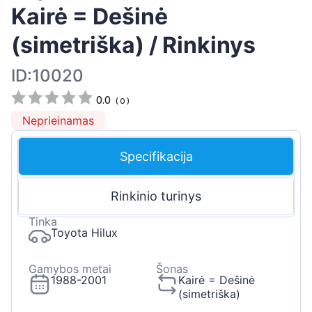
Kairė = Dešinė
(simetriška) / Rinkinys
ID:10020
0.0
(
0
)
Neprieinamas
Specifikacija
Rinkinio turinys
Tinka
Toyota Hilux
Gamybos metai
Šonas
1988-2001
Kairė = Dešinė
(simetriška)